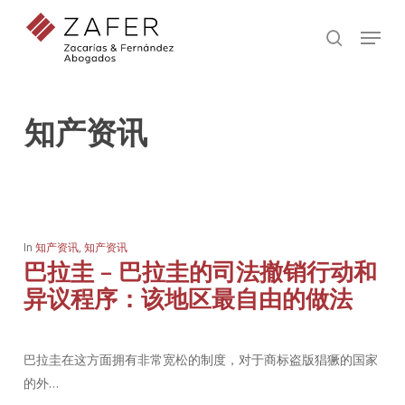
Skip
Menu
to
search
main
content
知产资讯
In
知产资讯
,
知产资讯
巴拉圭 – 巴拉圭的司法撤销行动和
异议程序：该地区最自由的做法
巴拉圭在这方面拥有非常宽松的制度，对于商标盗版猖獗的国家
的外…